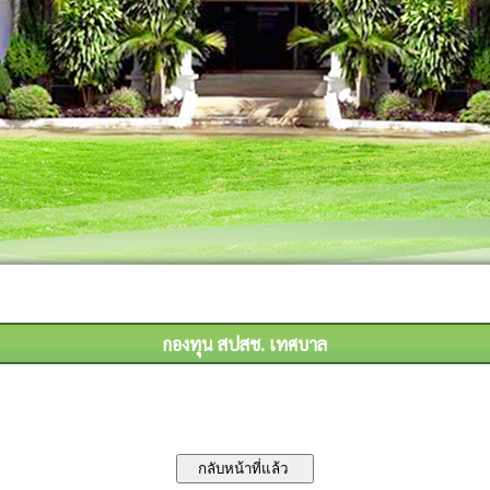
กองทุน สปสช. เทศบาล